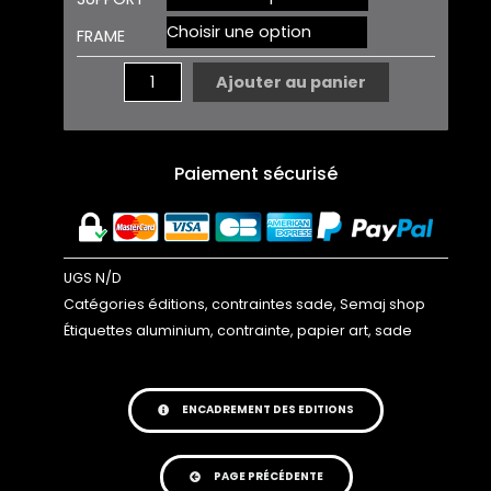
SADE
FRAME
13
EDITION
Ajouter au panier
Paiement sécurisé
UGS
N/D
Catégories
éditions
,
contraintes sade
,
Semaj shop
Étiquettes
aluminium
,
contrainte
,
papier art
,
sade
ENCADREMENT DES EDITIONS
PAGE PRÉCÉDENTE