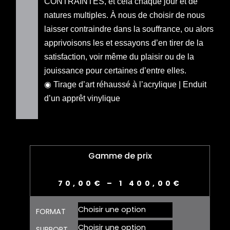
CONTRAINTES, et cela chaque jour et de
natures multiples. À nous de choisir de nous
laisser contraindre dans la souffrance, ou alors
apprivoisons les et essayons d’en tirer de la
satisfaction, voir même du plaisir ou de la
jouissance pour certaines d’entre elles.
◉ Tirage d’art réhaussé à l’acrylique | Enduit
d’un apprêt vinylique
Gamme de prix
70,00
€
–
1 400,00
€
quantité
FORMAT
de
CONTRAINTE
SUPPORT