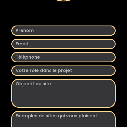
Prénom
Email
Téléphone
Votre
rôle
Objectif
dans
du
le
site
projet
Exemples
de