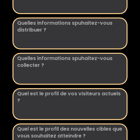
sites
qui
vous
Quelles
plaisent
informations
spuhaitez-
vous
distribuer
Quelles
?
informations
spuhaitez-
vous
collecter
Quel
?
est
le
profil
de
Quel
vos
est
visiteurs