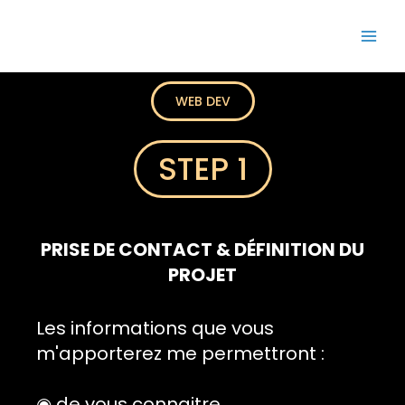
Aller
Main
Semaj JOYCE
au
Men
contenu
WEB DEV
STEP 1
PRISE DE CONTACT & DÉFINITION DU
PROJET
Les informations que vous
m'apporterez me permettront :
◉ de vous connaitre,