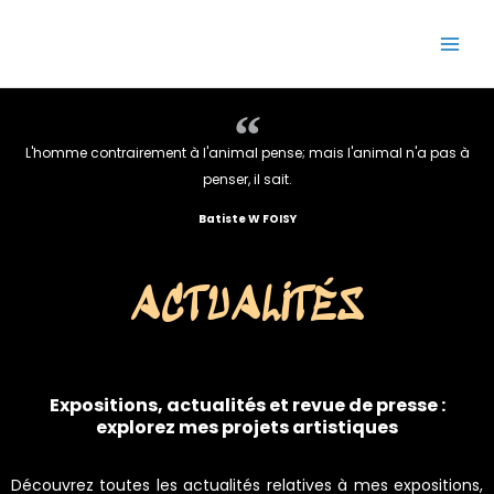
Aller
Main
Semaj JOYCE
au
Men
contenu
L'homme contrairement à l'animal pense; mais l'animal n'a pas à
penser, il sait.
Batiste W FOISY
ACTUALITÉS
Expositions, actualités et revue de presse :
explorez mes projets artistiques
Découvrez toutes les
actualités
relatives à mes expositions,