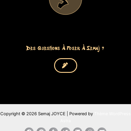
Des Questions À Poser À Semaj ?
Copyright © 2026 Semaj JOYCE | Powered by
Thème WordPress
Astra
P
P
P
P
P
P
P