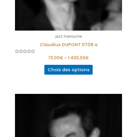
jazz manouche
Claudius DUPONT 0708 a
Note
70,00
€
–
1 400,00
€
0
sur
5
Choix des options