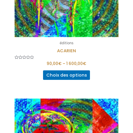
éditions
ACARIEN
Note
90,00
€
–
1 600,00
€
0
sur
5
Choix des options