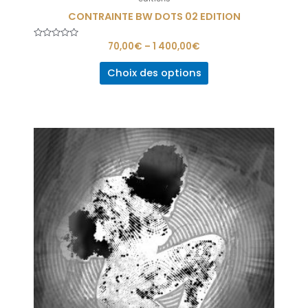
CONTRAINTE BW DOTS 02 EDITION
Note
70,00
€
–
1 400,00
€
0
sur
5
Choix des options