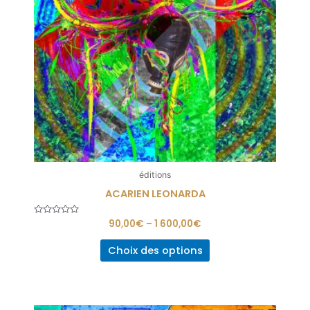
éditions
ACARIEN LEONARDA
Note
90,00
€
–
1 600,00
€
0
sur
5
Choix des options