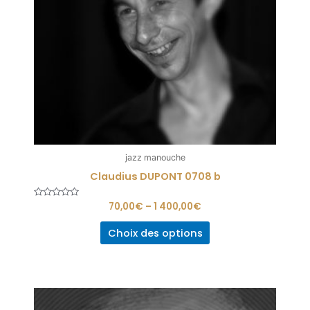
jazz manouche
Claudius DUPONT 0708 b
Note
70,00
€
–
1 400,00
€
0
sur
5
Choix des options