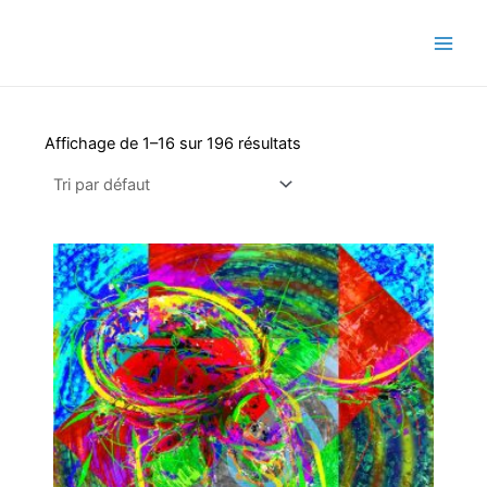
Aller
Main
Semaj JOYCE
au
Men
contenu
Affichage de 1–16 sur 196 résultats