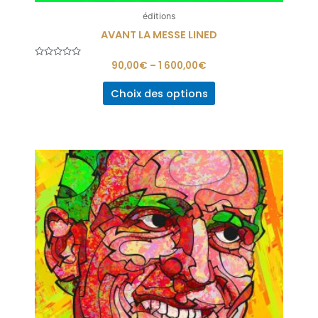
éditions
AVANT LA MESSE LINED
Note
90,00
€
–
1 600,00
€
0
sur
5
Choix des options