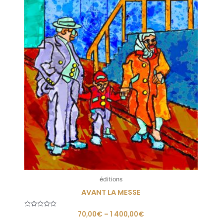
éditions
AVANT LA MESSE
Note
70,00
€
–
1 400,00
€
0