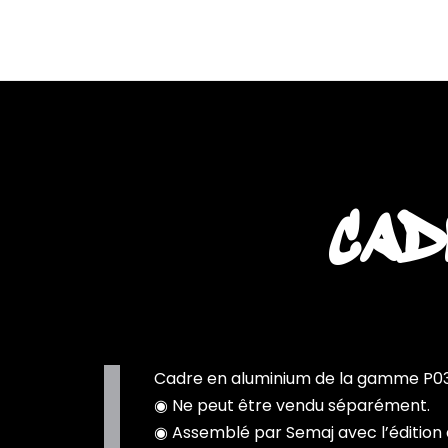
Aller
Semaj JOYCE
au
contenu
CADR
Cadre en aluminium de la gamme P03
◉ Ne peut être vendu séparément.
◉ Assemblé par Semaj avec l’édition d