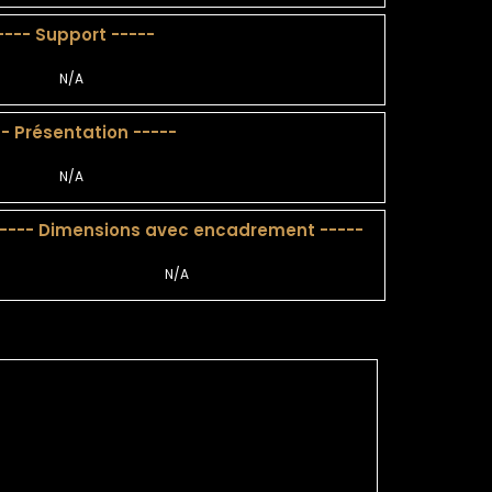
---- Support -----
N/A
-- Présentation -----
N/A
---- Dimensions avec encadrement -----
N/A