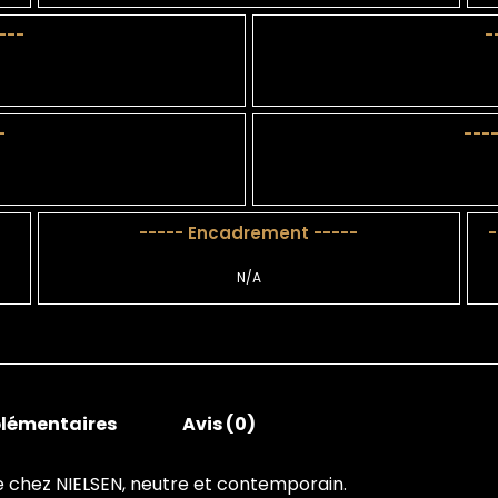
---
-
-
---
----- Encadrement -----
-
N/A
lémentaires
Avis (0)
chez NIELSEN, neutre et contemporain.