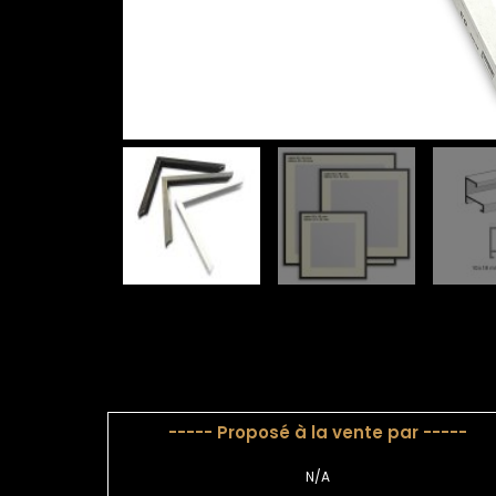
----- Proposé à la vente par -----
N/A