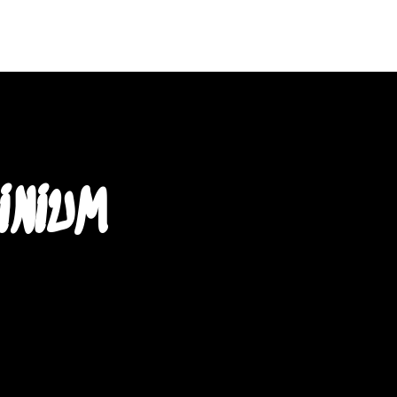
tualites
bio
goodies
panier
INIUM