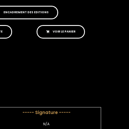
ENCADREMENT DES EDITIONS
TE
VOIR LE PANIER
----- Signature -----
N/A