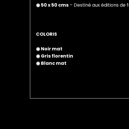
◉ 50 x 50 cms
– Destiné aux éditions de
COLORIS
◉ Noir mat
◉ Gris florentin
◉ Blanc mat