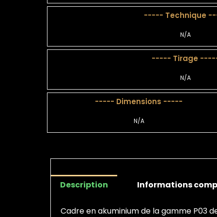
----- Technique --
N/A
----- Tirage ----
N/A
----- Dimensions -----
N/A
Description
Informations comp
Cadre en akuminium de la gamme P03 de 