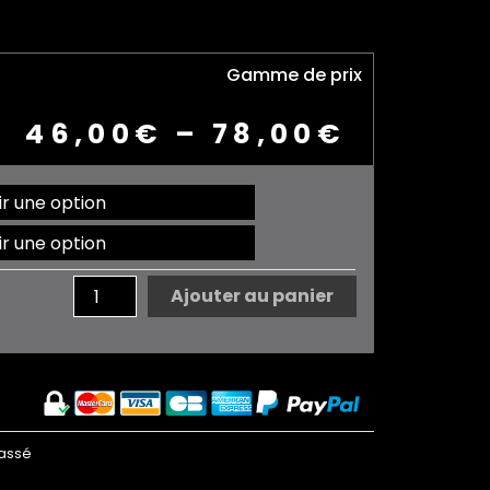
Gamme de prix
46,00
€
–
78,00
€
quantité
de
CADRE
NIELSEN
ALUMINIUM
Ajouter au panier
lassé