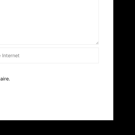
net
aire.