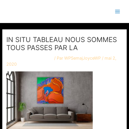
Aller
Main
Semaj JOYCE
au
Men
contenu
IN SITU TABLEAU NOUS SOMMES
TOUS PASSES PAR LA
Laisser un commentaire
/ Par
WPSemajJoyceWP
/
mai 2,
2020