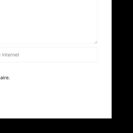
net
aire.