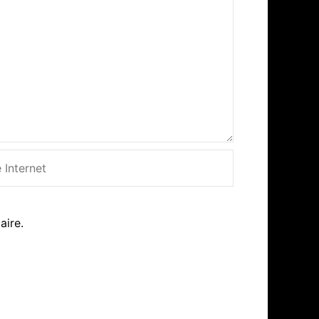
net
aire.