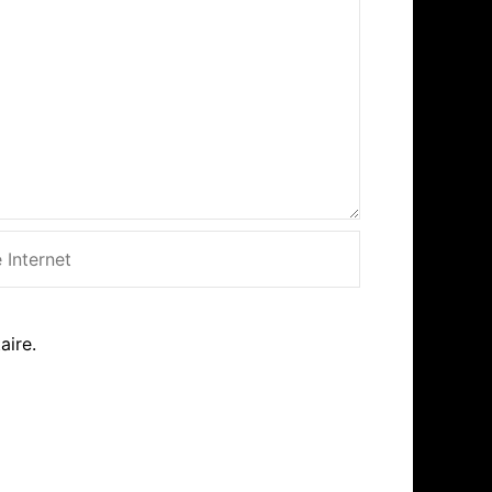
net
aire.