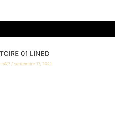
accueil
travaux
ac
OIRE 01 LINED
yceWP
/
septembre 17, 2021