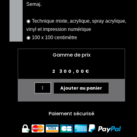
Semaj.
◉ Technique mixte, acrylique, spray acrylique,
vinyl et impression numérique
◉ 100 x 100 centimètre
Gamme de prix
2 300,00
€
quantité
Ajouter au panier
de
James
JOYCE
Paiement sécurisé