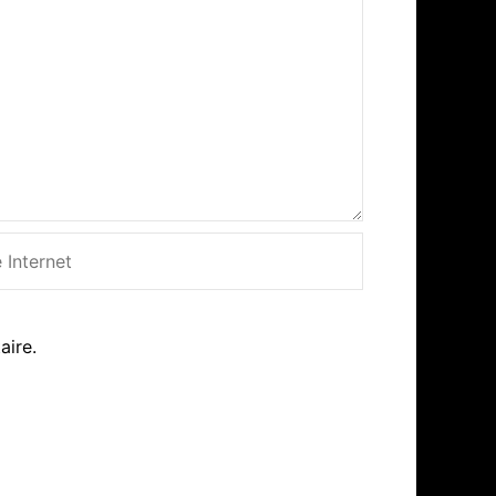
net
aire.