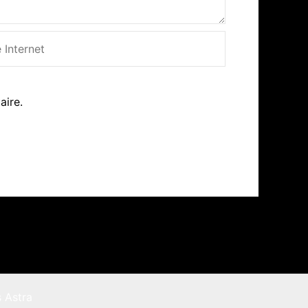
net
aire.
 Astra