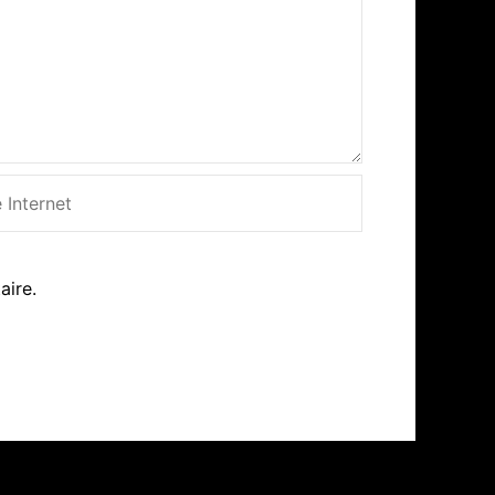
net
aire.