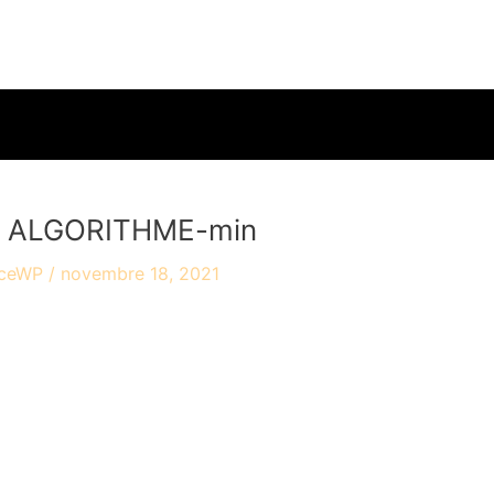
accueil
travaux
ac
 ALGORITHME-min
yceWP
/
novembre 18, 2021