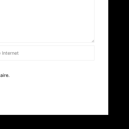
net
aire.