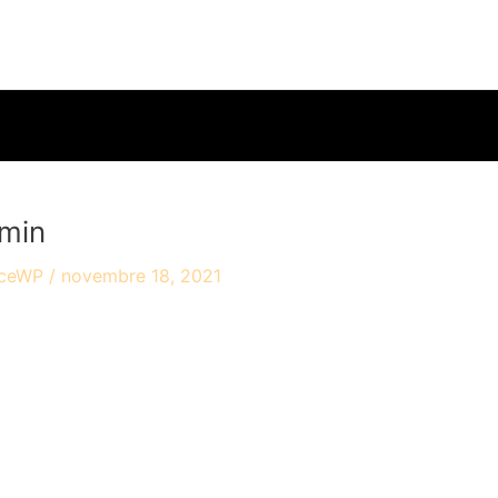
accueil
travaux
ac
min
yceWP
/
novembre 18, 2021