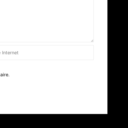
net
aire.