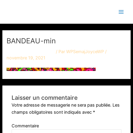
Aller
Main
Semaj JOYCE
au
Men
contenu
BANDEAU-min
Laisser un commentaire
/ Par
WPSemajJoyceWP
/
novembre 19, 2021
Laisser un commentaire
Votre adresse de messagerie ne sera pas publiée.
Les
champs obligatoires sont indiqués avec
*
Commentaire