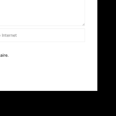
net
aire.