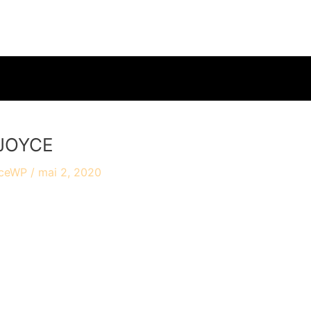
accueil
travaux
ac
 JOYCE
yceWP
/
mai 2, 2020