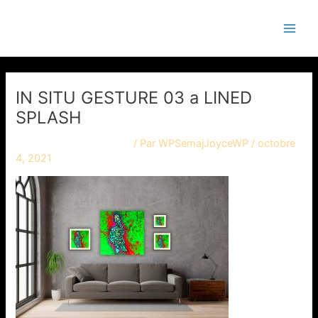
Aller
Main
Semaj JOYCE
au
Men
contenu
IN SITU GESTURE 03 a LINED
SPLASH
Laisser un commentaire
/ Par
WPSemajJoyceWP
/
octobre
4, 2021