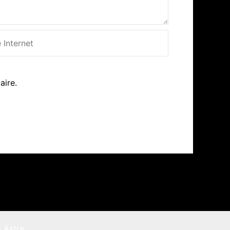
net
aire.
 Astra