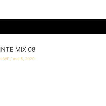
accueil
travaux
ac
INTE MIX 08
yceWP
/
mai 5, 2020