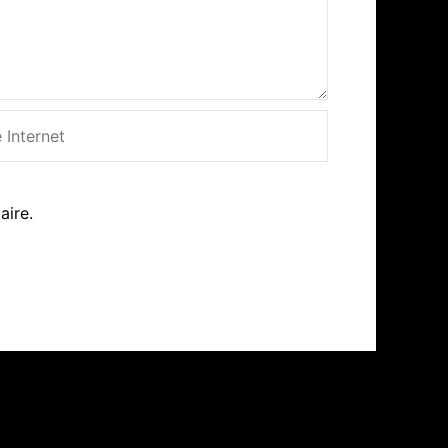
net
aire.