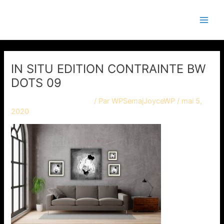
Aller
Main
Semaj JOYCE
au
Men
contenu
IN SITU EDITION CONTRAINTE BW
DOTS 09
Laisser un commentaire
/ Par
WPSemajJoyceWP
/
mai 5,
2020