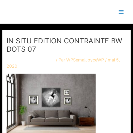
Aller
Main
Semaj JOYCE
au
Men
contenu
IN SITU EDITION CONTRAINTE BW
DOTS 07
Laisser un commentaire
/ Par
WPSemajJoyceWP
/
mai 5,
2020