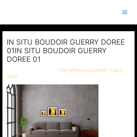
Aller
Main
Semaj JOYCE
au
Men
contenu
IN SITU BOUDOIR GUERRY DOREE
01IN SITU BOUDOIR GUERRY
DOREE 01
Laisser un commentaire
/ Par
WPSemajJoyceWP
/
mai 3,
2020