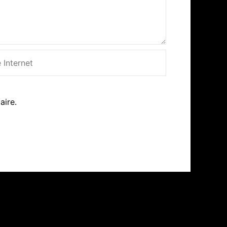
net
aire.