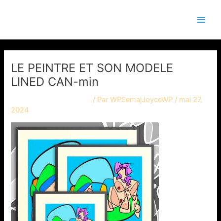
Aller
Navigation
Main
Semaj JOYCE
au
des
Men
contenu
articles
LE PEINTRE ET SON MODELE
LINED CAN-min
Laisser un commentaire
/ Par
WPSemajJoyceWP
/
mai 27,
2024