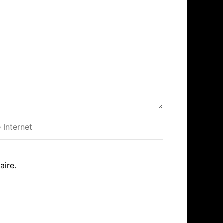
net
aire.