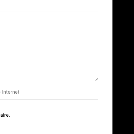
net
aire.