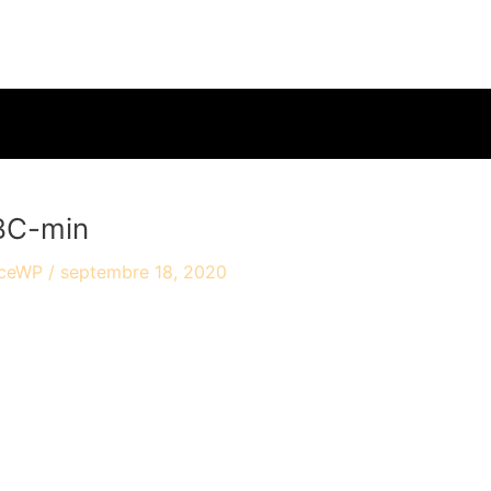
accueil
travaux
ac
BC-min
yceWP
/
septembre 18, 2020