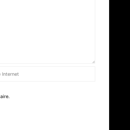
net
aire.