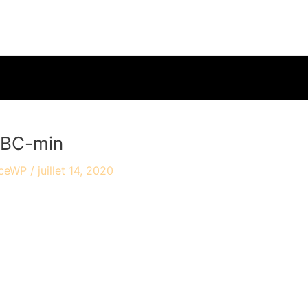
accueil
travaux
ac
CBC-min
yceWP
/
juillet 14, 2020