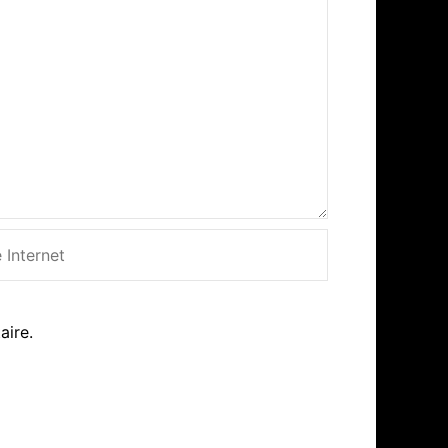
net
aire.