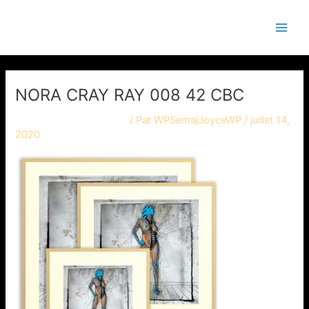
Aller
Navigation
Main
Semaj JOYCE
au
des
Men
contenu
articles
NORA CRAY RAY 008 42 CBC
Laisser un commentaire
/ Par
WPSemajJoyceWP
/
juillet 14,
2020