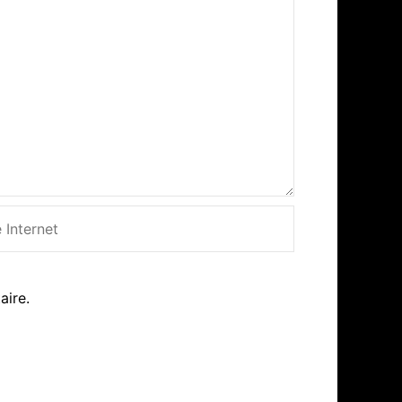
net
aire.