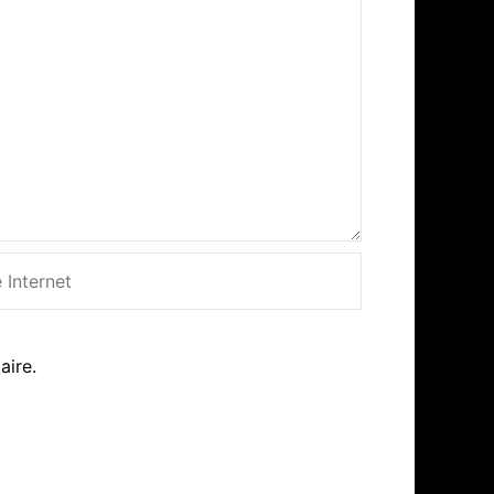
net
aire.