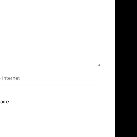
net
aire.