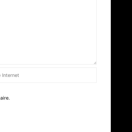
net
aire.