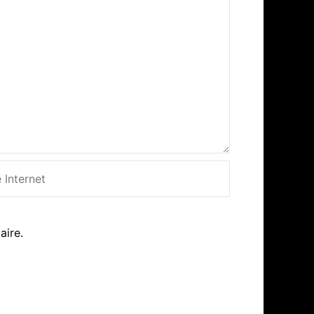
net
aire.